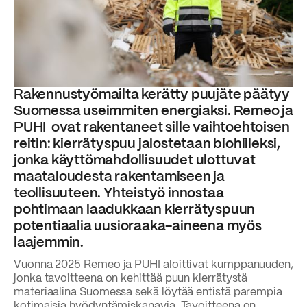
Rakennustyömailta kerätty puujäte päätyy
Suomessa useimmiten energiaksi. Remeo ja
PUHI ovat rakentaneet sille vaihtoehtoisen
reitin: kierrätyspuu jalostetaan biohiileksi,
jonka käyttömahdollisuudet ulottuvat
maataloudesta rakentamiseen ja
teollisuuteen. Yhteistyö innostaa
pohtimaan laadukkaan kierrätyspuun
potentiaalia uusioraaka-aineena myös
laajemmin.
Vuonna 2025 Remeo ja PUHI aloittivat kumppanuuden,
jonka tavoitteena on kehittää puun kierrätystä
materiaalina Suomessa sekä löytää entistä parempia
kotimaisia hyödyntämiskanavia. Tavoitteena on