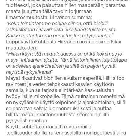
tuotteeksi, joka palauttaa hiilen maaperään, parantaa
maata ja auttaa tällä tavoin torjumaan
ilmastonmuutosta. Hirvonen summaa:
"Koko toimintamme pohjaa siihen, että biohiili
valmistetaan sivuvirroista eikä kaadetuista puista.
Kaikki tuotantomme perustuu kierrätyspuuhun.”
Loppukäyttökohteista Hirvonen nostaa esimerkiksi
maatalouden:
“
Hiilen käytöstä maataloudessa on pitkä kokemus jo
maya-intiaanien ajoilta. Tämä historiallinen käyttötapa
on edelleen ajankohtainen ja siitä on paljon hyvää
näyttöä nykyaikana!
”
Mayat rikastivat biohiilen avulla maaperää. Hiili sitoo
ravinteet ja veden tehokkaasti kasvien käyttöön
samalla, kun se tarjoaa elintärkeän kasvualustan
hyödyllisille mikrobeille. Tämä muinainen menetelmä
on nykyäänkin käyttökelpoinen ja ajankohtainen, sillä
se parantaa satoja luonnonmukaisesti ja auttaa
hillitsemään ilmastonmuutosta sitomalla hiiltä
pysyvästi maahan.
Käyttökohteita on laajalti myös muilla
teollisuudenaloilla: rakennusalalla monipuolisesti aina