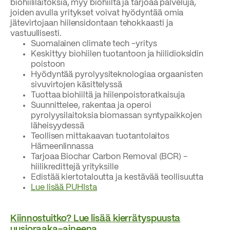
biohiililaitoksia, myy biohiiltä ja tarjoaa palveluja,
joiden avulla yritykset voivat hyödyntää omia
jätevirtojaan hiilensidontaan tehokkaasti ja
vastuullisesti.
Suomalainen climate tech -yritys
Keskittyy biohiilen tuotantoon ja hiilidioksidin
poistoon
Hyödyntää pyrolyysiteknologiaa orgaanisten
sivuvirtojen käsittelyssä
Tuottaa biohiiltä ja hiilenpoistoratkaisuja
Suunnittelee, rakentaa ja operoi
pyrolyysilaitoksia biomassan syntypaikkojen
läheisyydessä
Teollisen mittakaavan tuotantolaitos
Hämeenlinnassa
Tarjoaa Biochar Carbon Removal (BCR) -
hiilikredittejä yrityksille
Edistää kiertotaloutta ja kestävää teollisuutta
Lue lisää PUHIsta
Kiinnostuitko? Lue lisää kierrätyspuusta
uusioraaka-aineena