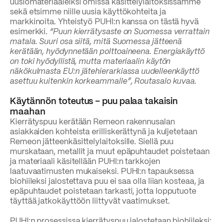
uusiomateriaaleiksi omissa käsittelylaitoksissamme
sekä etsimme niille uusia käyttökohteita ja
markkinoita. Yhteistyö PUHI:n kanssa on tästä hyvä
esimerkki.
“Puun kierrätysaste on Suomessa verrattain
matala. Suuri osa siitä, mitä Suomessa jätteenä
kerätään, hyödynnetään polttoaineena. Energiakäyttö
on toki hyödyllistä, mutta materiaalin käytön
näkökulmasta EU:n jätehierarkiassa uudelleenkäyttö
asettuu kuitenkin korkeammalle”, Routasalo kuvaa.
Käytännön toteutus – puu palaa takaisin
maahan
Kierrätyspuu kerätään Remeon rakennusalan
asiakkaiden kohteista erilliskerättynä ja kuljetetaan
Remeon jätteenkäsittelylaitoksille. Siellä puu
murskataan, metallit ja muut epäpuhtaudet poistetaan
ja materiaali käsitellään PUHI:n tarkkojen
laatuvaatimusten mukaiseksi. PUHI:n tapauksessa
biohiileksi jalostettava puu ei saa olla liian kosteaa, ja
epäpuhtaudet poistetaan tarkasti, jotta lopputuote
täyttää jatkokäyttöön liittyvät vaatimukset.
PUHI:n prosessissa kierrätyspuu jalostetaan biohiileksi: