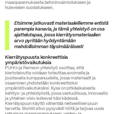
maanparannuksesta betoninvalmistukseen ja
hulevesien suodatukseen.
Etsimme jatkuvasti materiaaleillemme entistä
parempia kanavia, ja tämä yhteistyö on osa
ajattelutapaa, jossa kierrätysmateriaalien
arvo pyritään hyödyntämään
mahdollisimman täysimääräisesti
Kierrätyspuusta konkreettisia
ympäristövaikutuksia
PUHI:n ja Remeon yhteistyö osoittaa, että
kiertotaloutta voidaan toteuttaa avoimella ja
joustavalla kumppanuudella, jossa materiaalit ja
osaaminen yhdistetään konkreettisiksi
ympäristövaikutuksiksi. Kyse on pitkäaikaisesta
kehitys- ja yhteistyöstä, jossa vastuullisuus, innovaatio
ja yhteinen visio kulkevat käsi kädessä.
Kierrätyspuun käyttö vähentää neitseellisen puun
tarvetta. Biohiili sitoo pysyvästi hiiltä ja tarjoaa uusia
ratkaisuja maanparannukseen, veden- ja