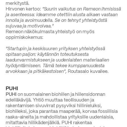
merkitystä.
Hirvonen kertoo:
"Suurin vaikutus on Remeon ihmisissä
ja asenteessa: ideamme otettiin alusta alkaen vastaan
innolla ja avoimuudella. Se on tehnyt yhteistyöstä
sujuvaa ja motivoivaa."
Remeon näkökulmasta yhteistyö on myös
oppimiskokemus:
"Startupin ja keskisuuren yrityksen yhteistyössä
opitaan paljon: käytännön toteutuksesta
laadunvarmistukseen ja uudenlaisten materiaalien
hyödyntämiseen. Tämä tekee kumppanuudesta
arvokkaan ja pitkäkestoisen",
Routasalo kuvailee.
PUHI
PUHI
on suomalainen biohiilen ja hiilensidonnan
edelläkävijä. Yhtiö muuttaa teollisuuden ja
rakentamisen sivuvirrat pysyviksi hiilinieluiksi,
biohiileksi, joka parantaa maaperää, korvaa fossiilisia
raaka-aineita ja mahdollistaa yrityksille uudenlaisia,
mitattavia hiilikädenjälkiä. PUHI rakentaa