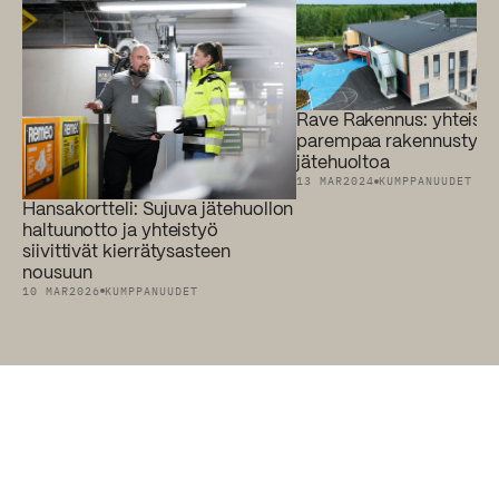
Rave Rakennus: yhteisty
parempaa rakennustyö
jätehuoltoa
13 MAR
2024
KUMPPANUUDET
Hansakortteli: Sujuva jätehuollon
haltuunotto ja yhteistyö
siivittivät kierrätysasteen
nousuun
10 MAR
2026
KUMPPANUUDET