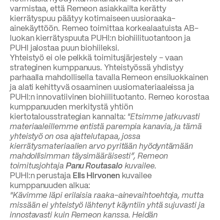
varmistaa, että Remeon asiakkailta kerätty
kierrätyspuu päätyy kotimaiseen uusioraaka-
ainekäyttöön. Remeo toimittaa korkealaatuista AB-
luokan kierrätyspuuta PUHI:n biohiilituotantoon ja
PUHI jalostaa puun biohiileksi.
Yhteistyö ei ole pelkkä toimitusjärjestely − vaan
strateginen kumppanuus. Yhteistyössä yhdistyy
parhaalla mahdollisella tavalla Remeon ensiluokkainen
ja alati kehittyvä osaaminen uusiomateriaaleissa ja
PUHI:n innovatiivinen biohiilituotanto. Remeo korostaa
kumppanuuden merkitystä yhtiön
kiertotalousstrategian kannalta:
"Etsimme jatkuvasti
materiaaleillemme entistä parempia kanavia, ja tämä
yhteistyö on osa ajattelutapaa, jossa
kierrätysmateriaalien arvo pyritään hyödyntämään
mahdollisimman täysimääräisesti”, Remeon
toimitusjohtaja
Panu Routasalo
kuvailee.
PUHI:n perustaja
Elis Hirvonen
kuvailee
kumppanuuden alkua:
"Kävimme läpi erilaisia raaka-ainevaihtoehtoja, mutta
missään ei yhteistyö lähtenyt käyntiin yhtä sujuvasti ja
innostavasti kuin Remeon kanssa. Heidän