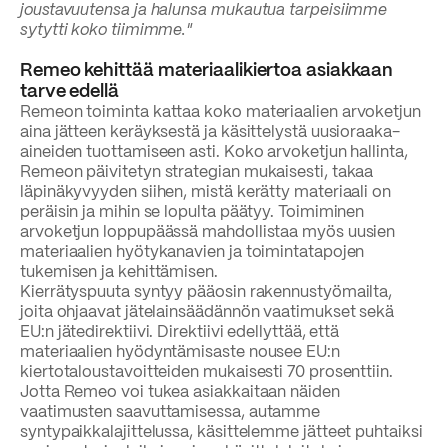
joustavuutensa ja halunsa mukautua tarpeisiimme
sytytti koko tiimimme."
Remeo kehittää materiaalikiertoa asiakkaan
tarve edellä
Remeon toiminta kattaa koko materiaalien arvoketjun
aina jätteen keräyksestä ja käsittelystä uusioraaka-
aineiden tuottamiseen asti. Koko arvoketjun hallinta,
Remeon päivitetyn strategian mukaisesti, takaa
läpinäkyvyyden siihen, mistä kerätty materiaali on
peräisin ja mihin se lopulta päätyy. Toimiminen
arvoketjun loppupäässä mahdollistaa myös uusien
materiaalien hyötykanavien ja toimintatapojen
tukemisen ja kehittämisen.
Kierrätyspuuta syntyy pääosin rakennustyömailta,
joita ohjaavat jätelainsäädännön vaatimukset sekä
EU:n jätedirektiivi. Direktiivi edellyttää, että
materiaalien hyödyntämisaste nousee EU:n
kiertotaloustavoitteiden mukaisesti 70 prosenttiin.
Jotta Remeo voi tukea asiakkaitaan näiden
vaatimusten saavuttamisessa, autamme
syntypaikkalajittelussa, käsittelemme jätteet puhtaiksi