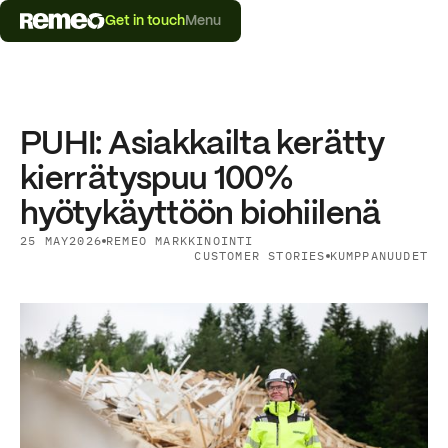
Get in touch
Menu
PUHI: Asiakkailta kerätty
kierrätyspuu 100%
hyötykäyttöön biohiilenä
25 MAY
2026
REMEO MARKKINOINTI
CUSTOMER STORIES
KUMPPANUUDET