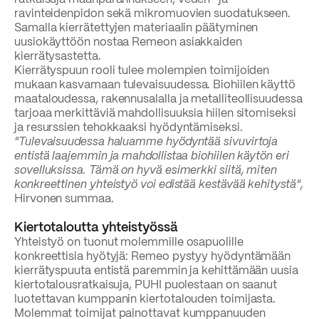
ravinteidenpidon sekä mikromuovien suodatukseen.
Samalla kierrätettyjen materiaalin päätyminen
uusiokäyttöön nostaa Remeon asiakkaiden
kierrätysastetta.
Kierrätyspuun rooli tulee molempien toimijoiden
mukaan kasvamaan tulevaisuudessa. Biohiilen käyttö
maataloudessa, rakennusalalla ja metalliteollisuudessa
tarjoaa merkittäviä mahdollisuuksia hiilen sitomiseksi
ja resurssien tehokkaaksi hyödyntämiseksi.
"Tulevaisuudessa haluamme hyödyntää sivuvirtoja
entistä laajemmin ja mahdollistaa biohiilen käytön eri
sovelluksissa. Tämä on hyvä esimerkki siitä, miten
konkreettinen yhteistyö voi edistää kestävää kehitystä",
Hirvonen summaa.
Kiertotaloutta yhteistyössä
Yhteistyö on tuonut molemmille osapuolille
konkreettisia hyötyjä: Remeo pystyy hyödyntämään
kierrätyspuuta entistä paremmin ja kehittämään uusia
kiertotalousratkaisuja, PUHI puolestaan on saanut
luotettavan kumppanin kiertotalouden toimijasta.
Molemmat toimijat painottavat kumppanuuden