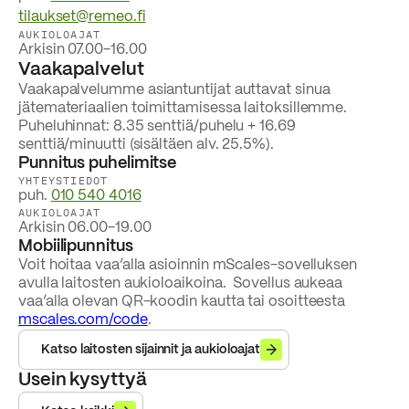
tilaukset@remeo.fi
AUKIOLOAJAT
Arkisin 07.00-16.00
Vaakapalvelut
Vaakapalvelumme asiantuntijat auttavat sinua
jätemateriaalien toimittamisessa laitoksillemme.
Puheluhinnat: 8.35 senttiä/puhelu + 16.69
senttiä/minuutti (sisältäen alv. 25.5%).
Punnitus puhelimitse
YHTEYSTIEDOT
puh.
010 540 4016
AUKIOLOAJAT
Arkisin 06.00-19.00
Mobiilipunnitus
Voit hoitaa vaa’alla asioinnin mScales-sovelluksen
avulla laitosten aukioloaikoina. Sovellus aukeaa
vaa’alla olevan QR-koodin kautta tai osoitteesta
mscales.com/code
.
Katso laitosten sijainnit ja aukioloajat
Usein kysyttyä