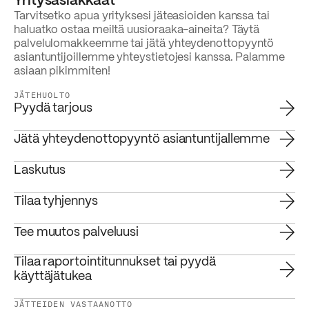
Yritysasiakkaat
Tarvitsetko apua yrityksesi jäteasioiden kanssa tai
haluatko ostaa meiltä uusioraaka-aineita? Täytä
palvelulomakkeemme tai jätä yhteydenottopyyntö
asiantuntijoillemme yhteystietojesi kanssa. Palamme
asiaan pikimmiten!
JÄTEHUOLTO
Pyydä tarjous
Jätä yhteydenottopyyntö asiantuntijallemme
Laskutus
Tilaa tyhjennys
Tee muutos palveluusi
Tilaa raportointitunnukset tai pyydä
käyttäjätukea
JÄTTEIDEN VASTAANOTTO