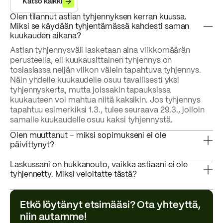
Katso kaikki
Olen tilannut astian tyhjennyksen kerran kuussa.
Miksi se käydään tyhjentämässä kahdesti saman
kuukauden aikana?
Astian tyhjennysväli lasketaan aina viikkomäärän
perusteella, eli kuukausittainen tyhjennys on
tosiasiassa neljän viikon välein tapahtuva tyhjennys.
Näin yhdelle kuukaudelle osuu tavallisesti yksi
tyhjennyskerta, mutta joissakin tapauksissa
kuukauteen voi mahtua niitä kaksikin. Jos tyhjennys
tapahtuu esimerkiksi 1.3., tulee seuraava 29.3., jolloin
samalle kuukaudelle osuu kaksi tyhjennystä.
Olen muuttanut – miksi sopimukseni ei ole
päivittynyt?
Laskussani on hukkanouto, vaikka astiaani ei ole
tyhjennetty. Miksi veloitatte tästä?
Etkö löytänyt etsimääsi? Ota yhteyttä,
niin autamme!