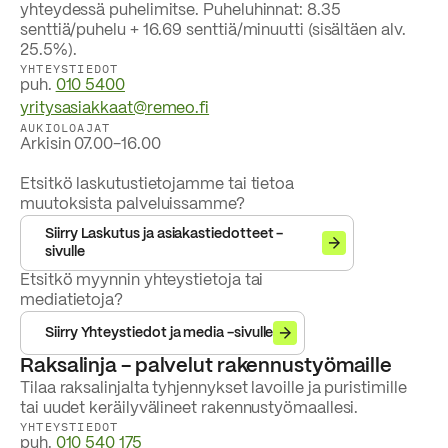
yhteydessä puhelimitse. Puheluhinnat: 8.35
senttiä/puhelu + 16.69 senttiä/minuutti (sisältäen alv.
25.5%).
YHTEYSTIEDOT
puh.
010 5400
yritysasiakkaat@remeo.fi
AUKIOLOAJAT
Arkisin 07.00-16.00
Etsitkö laskutustietojamme tai tietoa
muutoksista palveluissamme?
Siirry Laskutus ja asiakastiedotteet -
sivulle
Etsitkö myynnin yhteystietoja tai
mediatietoja?
Siirry Yhteystiedot ja media -sivulle
Raksalinja - palvelut rakennustyömaille
Tilaa raksalinjalta tyhjennykset lavoille ja puristimille
tai uudet keräilyvälineet rakennustyömaallesi.
YHTEYSTIEDOT
puh.
010 540 175