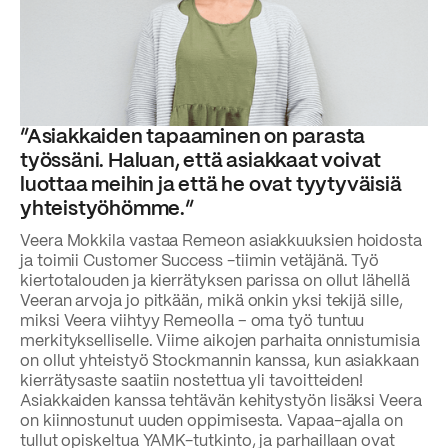
”Asiakkaiden tapaaminen on parasta
työssäni. Haluan, että asiakkaat voivat
luottaa meihin ja että he ovat tyytyväisiä
yhteistyöhömme.”
Veera Mokkila vastaa Remeon asiakkuuksien hoidosta
ja toimii Customer Success -tiimin vetäjänä. Työ
kiertotalouden ja kierrätyksen parissa on ollut lähellä
Veeran arvoja jo pitkään, mikä onkin yksi tekijä sille,
miksi Veera viihtyy Remeolla – oma työ tuntuu
merkitykselliselle. Viime aikojen parhaita onnistumisia
on ollut yhteistyö Stockmannin kanssa, kun asiakkaan
kierrätysaste saatiin nostettua yli tavoitteiden!
Asiakkaiden kanssa tehtävän kehitystyön lisäksi Veera
on kiinnostunut uuden oppimisesta. Vapaa-ajalla on
tullut opiskeltua YAMK-tutkinto, ja parhaillaan ovat