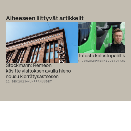
Aiheeseen liittyvät artikkelit
Tutustu kalustopäällikkö
4 JUN
2024
HENKILÖSTÖTARINA
Stockmann: Remeon
käsittelylaitoksen avulla hieno
nousu kierrätysasteesen
12 DEC
2023
KUMPPANUUDET