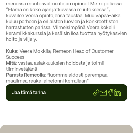
menossa muutosvalmentajan opinnot Metropoliassa.
”Elämä on koko ajan jatkuvassa muutoksessa”,
kuvailee Veera opintojensa taustaa. Muu vapaa-aika
kuluu perheen ja erilaisten luovien ja konkreettisten
harrastusten parissa. Viimeisimpänä Veera kokeili
keramiikkakurssia ja kesäisin iloa tuottaa hyötykasvien
hoito ja viljely.
Kuka
: Veera Mokkila, Remeon Head of Customer
Success
Mitä
: vastaa asiakkuuksien hoidosta ja toimii
tiiminvetäjänä
Parasta Remeolla
: ”luomme aidosti parempaa
maailmaa raaka-ainetonni kerrallaan”
Jaa tämä tarina
https://www.r