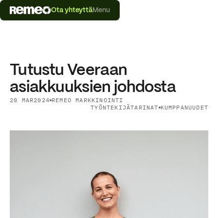
Ota yhteyttä
Menu
Tutustu Veeraan
asiakkuuksien johdosta
20 MAR
2024
REMEO MARKKINOINTI
TYÖNTEKIJÄTARINAT
KUMPPANUUDET