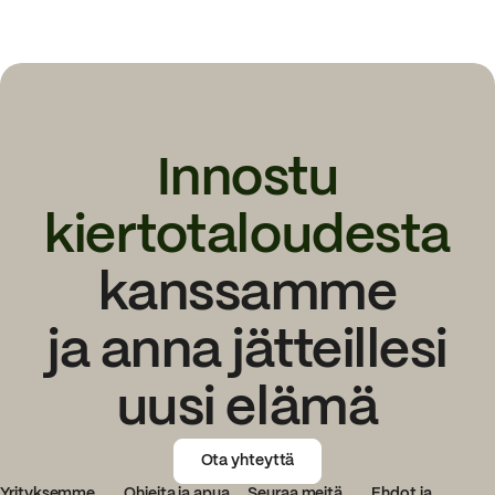
Innostu
kiertotaloudesta
kanssamme
ja anna jätteillesi
uusi elämä
Ota yhteyttä
Yrityksemme
Ohjeita ja apua
Seuraa meitä
Ehdot ja